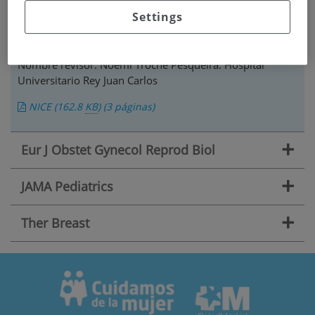
Traducción y comentarios sobre el artículo "Relugolix–
Settings
estradiol–norethisterone acetate for treating moderate to
severe symptoms of uterine fibroids"
Nombre revisor: Noemí Troche Pesqueira. Hospital
Universitario Rey Juan Carlos
NICE
(162.8
KB
)
(3 páginas)
+
Eur J Obstet Gynecol Reprod Biol
+
JAMA Pediatrics
+
Ther Breast