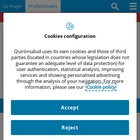
Saltar al contenido
Saltar
Buscar
La mujer
Profesionales
al
contenido
Portal del paciente
Docencia e investigación
Documentación
Cookies configuration
Protocolos
Quirónsalud uses its own cookies and those of third
parties (located in countries whose legislation does not
Herramientas
guarantee an adequate level of data protection) for
|
|
|
INICIO
PROFESIONALES
DOCENCIA E INVESTIGACIÓN
user authentication, statistical analysis, improving
|
services and showing personalised advertising
REVISIÓN BIBLIOGRÁFICA
REVISIÓN 9 DE JUNIO DE 2022
Actividades y eventos
through the analysis of your navigation. For more
information, please see our
Cookie policy
Revisión 9 de junio de 2022
Accept
–
Reject
NICE