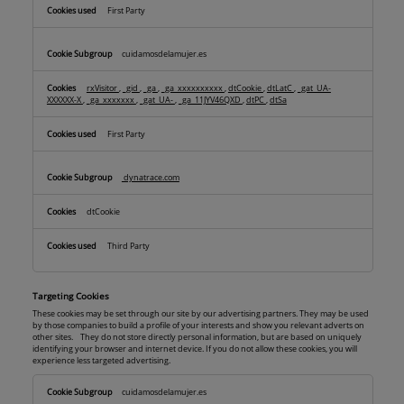
First Party
cuidamosdelamujer.es
rxVisitor
,
_gid
,
_ga
,
_ga_xxxxxxxxxx
,
dtCookie
,
dtLatC
,
_gat_UA-
XXXXXX-X
,
_ga_xxxxxxx
,
_gat_UA-
,
_ga_11JYV46QXD
,
dtPC
,
dtSa
First Party
dynatrace.com
dtCookie
Third Party
Targeting Cookies
These cookies may be set through our site by our advertising partners. They may be used
by those companies to build a profile of your interests and show you relevant adverts on
other sites. They do not store directly personal information, but are based on uniquely
identifying your browser and internet device. If you do not allow these cookies, you will
experience less targeted advertising.
Targeting
cuidamosdelamujer.es
Cookies