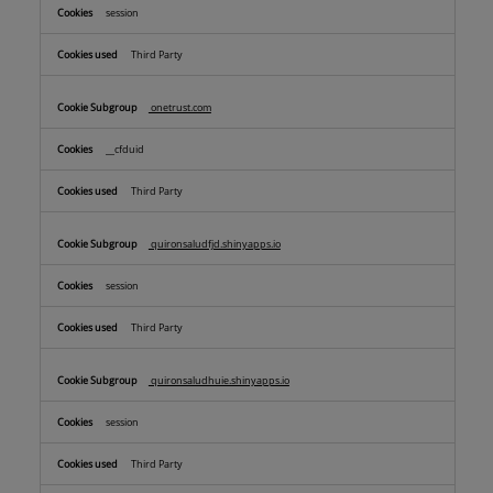
session
Third Party
onetrust.com
__cfduid
Third Party
quironsaludfjd.shinyapps.io
session
Third Party
quironsaludhuie.shinyapps.io
session
Third Party