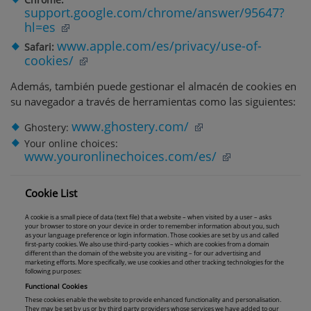
support.google.com/chrome/answer/95647?
hl=es
www.apple.com/es/privacy/use-of-
Safari:
cookies/
Además, también puede gestionar el almacén de cookies en
su navegador a través de herramientas como las siguientes:
www.ghostery.com/
Ghostery:
Your online choices:
www.youronlinechoices.com/es/
Cookie List
A cookie is a small piece of data (text file) that a website – when visited by a user – asks
your browser to store on your device in order to remember information about you, such
as your language preference or login information. Those cookies are set by us and called
first-party cookies. We also use third-party cookies – which are cookies from a domain
different than the domain of the website you are visiting – for our advertising and
marketing efforts. More specifically, we use cookies and other tracking technologies for the
following purposes:
Functional Cookies
These cookies enable the website to provide enhanced functionality and personalisation.
They may be set by us or by third party providers whose services we have added to our