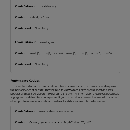
cookielaw.org
__cfduid, __cf_bm
Third Party
www.hgc.es
__uzmbj0, __uzmlj0, __uzmaj0, __uzmdj0, __uzmcj0, __ssuzjsr0, __uzmfj0
Third Party
Performance Cookies
These cookies allow us to count visits and traffic sources so we can measure and improve
the performance of our site. They help us to know which pages are the most and least
popular and see how visitors move around the site. All information these cookies collect is
aggregated and therefore anonymous. If you do not allow these cookies we will not know
when you have visited our site, and will not be able to monitor its performance.
Performance
www.cuidamosdelamujer.es
Cookies
rxVisitor
,
_ga_xxxxxxxxxx
,
dtSa
,
dtCookie
,
RT
,
dtPC