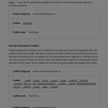
pages. If you do not allow these cookies then some or all of these services may not
function properly.
Functional
cuidamosdelamujer.es
Cookies
dtCookie
First Party
Strictly Necessary Cookies
These cookies are necessary for the website to function and cannot be switched off in our
systems. They are usually only set in response to actions made by you which amount to a
request for services, such as setting your privacy preferences, logging in or filling in forms.
You can set your browser to block or alert you about these cookies, but some parts of the
site will not then work. These cookies do not store any personally identifiable information.
Strictly
www.cuidamosdelamujer.es
Necessary
Cookies
__uzmf
,
__uzmd
,
__uzmc
,
__uzme
,
__uzma
,
__uzmdj0
,
__uzmbj0
,
__ssuzjsr0
,
bm_mi
,
rxvt
,
OptanonConsent
,
__uzmfj0
,
__uzmlj0
,
PROXIASESSIONID
,
bm_sv
,
__uzmcj0
,
__uzmb
,
__ssds
,
__uzmaj0
First Party
cuidamosdelamujer.es