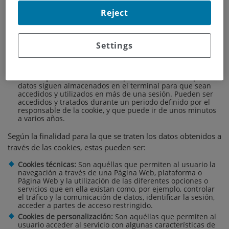
equipo terminal podemos distinguir:
Reject
Cookies de sesión:
Son un tipo de cookies diseñadas para
recabar y almacenar datos mientras el usuario accede a
una Página Web. Se suelen emplear para almacenar
Settings
información que solo interesa conservar para la prestación
del servicio solicitado por el usuario en una sola ocasión y
caducan al cerrar sesión o cerrar el navegador.
Cookies persistentes:
Son un tipo de cookies en el que los
datos siguen almacenados en el terminal para que sean
accedidos y utilizados en más de una sesión. Pueden ser
accedidos y tratados durante un periodo definido por el
responsable de la cookie, y que puede ir de unos minutos
a varios años.
Según la finalidad para la que se traten los datos obtenidos a
través de las cookies, estas pueden ser:
Cookies técnicas:
Son aquéllas que permiten al usuario la
navegación a través de una Página Web, plataforma o
Página Web y la utilización de las diferentes opciones o
servicios que en ella existan como, por ejemplo, controlar
el tráfico y la comunicación de datos, identificar la sesión,
acceder a partes de acceso restringido.
Cookies de personalización:
Son aquéllas que permiten al
usuario acceder al servicio con algunas características de