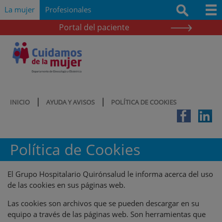
Saltar al contenido
Saltar
Buscar
La mujer
Profesionales
al
contenido
Portal del paciente
Quiénes somos
Nuestro compromiso
Cartera de servicios
Información para la mujer
|
|
INICIO
AYUDA Y AVISOS
POLÍTICA DE COOKIES
Te ofrecemos resultados
Política de Cookies
Noticias
El Grupo Hospitalario Quirónsalud le informa acerca del uso
de las cookies en sus páginas web.
Las cookies son archivos que se pueden descargar en su
equipo a través de las páginas web. Son herramientas que