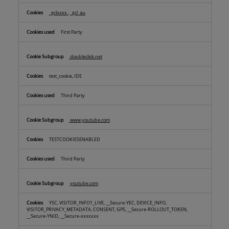
_gclxxxx
,
_gcl_au
First Party
doubleclick.net
test_cookie, IDE
Third Party
www.youtube.com
TESTCOOKIESENABLED
Third Party
youtube.com
YSC, VISITOR_INFO1_LIVE, __Secure-YEC, DEVICE_INFO,
VISITOR_PRIVACY_METADATA, CONSENT, GPS, __Secure-ROLLOUT_TOKEN,
__Secure-YNID, __Secure-xxxxxxx