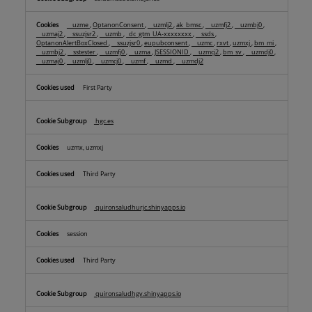
__uzme
,
OptanonConsent
,
__uzmlj2
,
ak_bmsc
,
__uzmfj2
,
__uzmbj0
,
__uzmaj2
,
__ssuzjsr2
,
__uzmb
,
_dc_gtm_UA-xxxxxxxx
,
__ssds
,
OptanonAlertBoxClosed
,
__ssuzjsr0
,
eupubconsent
,
__uzmc
,
rxvt
,
uzmxj
,
bm_mi
,
__uzmbj2
,
__sstester
,
__uzmfj0
,
__uzma
,
JSESSIONID
,
__uzmcj2
,
bm_sv
,
__uzmdj0
,
__uzmaj0
,
__uzmlj0
,
__uzmcj0
,
__uzmf
,
__uzmd
,
__uzmdj2
First Party
hgc.es
uzmx, uzmxj
Third Party
quironsaludhurjc.shinyapps.io
session
Third Party
quironsaludhgv.shinyapps.io