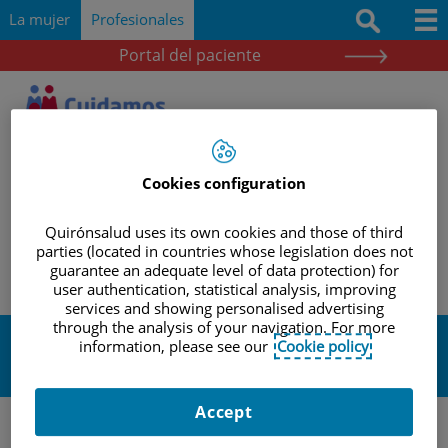
Saltar al contenido
Saltar
Buscar
La mujer
Profesionales
al
contenido
Portal del paciente
Docencia e investigación
Documentación
Protocolos
Cookies configuration
Herramientas
|
|
|
INICIO
PROFESIONALES
DOCENCIA E INVESTIGACIÓN
Quirónsalud uses its own cookies and those of third
|
REVISIÓN BIBLIOGRÁFICA
REVISIÓN 13 DE FEBRERO DE 2023
Actividades y eventos
parties (located in countries whose legislation does not
guarantee an adequate level of data protection) for
user authentication, statistical analysis, improving
services and showing personalised advertising
through the analysis of your navigation. For more
Revisión 13 de Febrero de
information, please see our
Cookie policy
2023
Accept