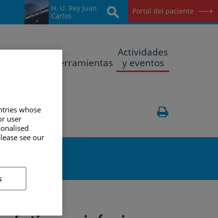
H. U. Rey Juan
Buscar
Portal del paciente
Carlos
Actividades
rotocolos
Herramientas
y eventos
untries whose
 QUIRÚRGICA
or user
sonalised
please see our
s