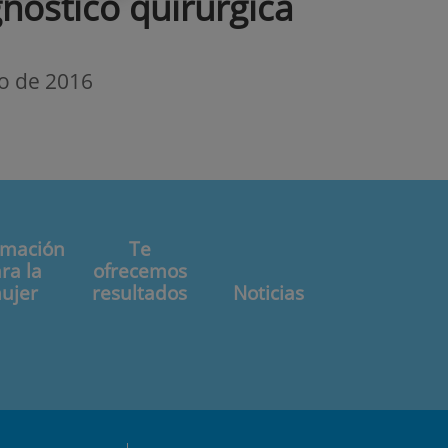
gnóstico quirúrgica
o de 2016
rmación
Te
ra la
ofrecemos
ujer
resultados
Noticias