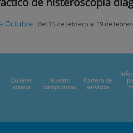
ráctico de histeroscopia dia
de Octubre
Del 15 de febrero al
19 de febrer
Info
Quiénes
Nuestro
Cartera de
pa
somos
compromiso
servicios
m