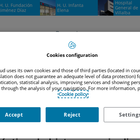
Hospital
H. U. Fundación
H. U. Infanta
General de
Jiménez Díaz
Elena
Villalba
Docencia e
investigación
Documentación
P
Cookies configuration
d uses its own cookies and those of third parties (located in co
|
S
XXVII CURSO TEÓRICO PRÁCTICO DE HISTEROSCOPIA DIAGNÓSTICO
slation does not guarantee an adequate level of data protection) f
tication, statistical analysis, improving services and showing per
 through the analysis of your navigation. For more information, 
Cookie policy
tos
Accept
Reject
Setting