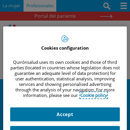
Saltar al contenido
Saltar
Buscar
La mujer
Profesionales
al
contenido
Portal del paciente
Docencia e investigación
Documentación
Protocolos
Cookies configuration
|
|
|
INICIO
PROFESIONALES
ACTIVIDADES Y EVENTOS
Herramientas
CURSO SOBRE GINECOLOGÍA Y OBSTETRICIA: AVANZANDO HACIA
Quirónsalud uses its own cookies and those of third
UN PARTO EN POSITIVO
parties (located in countries whose legislation does not
Actividades y eventos
guarantee an adequate level of data protection) for
user authentication, statistical analysis, improving
services and showing personalised advertising
through the analysis of your navigation. For more
Actividades y
information, please see our
Cookie policy
eventos
Accept