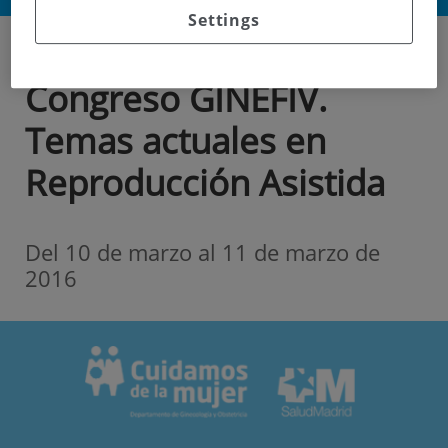
Settings
Congreso
120.0
Congreso GINEFIV.
Temas actuales en
Reproducción Asistida
Del 10 de marzo al
11 de marzo de
2016