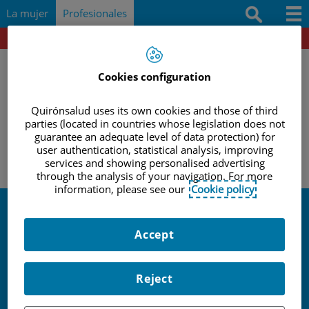
Saltar al contenido
Saltar
Buscar
La mujer
Profesionales
al
contenido
Portal del paciente
Docencia e investigación
Documentación
Cookies configuration
Protocolos
Quirónsalud uses its own cookies and those of third
parties (located in countries whose legislation does not
|
|
|
INICIO
PROFESIONALES
ACTIVIDADES Y EVENTOS
guarantee an adequate level of data protection) for
Herramientas
CONGRESO GINEFIV. TEMAS ACTUALES EN REPRODUCCIÓN
user authentication, statistical analysis, improving
ASISTIDA
services and showing personalised advertising
Actividades y eventos
through the analysis of your navigation. For more
information, please see our
Cookie policy
Actividades y
Accept
eventos
Reject