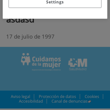
Settings
Taller Escuela de Padres
asdasd
17 de julio de 1997
Aviso legal
Protección de datos
Cookies
Accesibilidad
Canal de denuncias