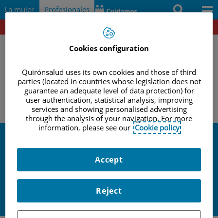
Saltar al contenido
Saltar
Buscar
La mujer
Profesionales
al
contenido
Portal del paciente
Docencia e investigación
Cookies configuration
Documentación
Quirónsalud uses its own cookies and those of third
Protocolos
parties (located in countries whose legislation does not
|
|
|
guarantee an adequate level of data protection) for
INICIO
PROFESIONALES
ACTIVIDADES Y EVENTOS
Herramientas
user authentication, statistical analysis, improving
ASDASD
services and showing personalised advertising
through the analysis of your navigation. For more
Actividades y eventos
information, please see our
Cookie policy
Actividades y
Accept
eventos
Reject