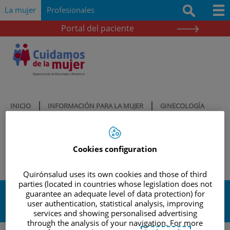
Saltar al contenido
Saltar
Buscar
La mujer
Profesionales
al
contenido
Portal del paciente
Quiénes somos
Nuestro compromiso
Cartera de servicios
Información para la mujer
|
|
INICIO
INFORMACIÓN PARA LA MUJER
GINECOLOGÍA
|
ONCOLÓGICA Y PATOLOGÍA MAMARIA
¿QUÉ SON LOS QUISTES
Te ofrecemos resultados
FUNCIONALES DE OVARIO?
Cookies configuration
Noticias
Quirónsalud uses its own cookies and those of third
parties (located in countries whose legislation does not
¿Qué son los quistes
guarantee an adequate level of data protection) for
user authentication, statistical analysis, improving
funcionales de ovario?
services and showing personalised advertising
through the analysis of your navigation. For more