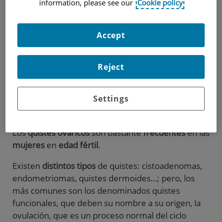
information, please see our
Cookie policy
Accept
Reject
Settings
Los
quistes ováricos
son bastante
frecuentes
en las
mujeres
en
edad fértil
.
Existen
distintos tipos
de quistes: cistoadenomas,
endometriomas, quistes dermoides…; pero, los
más comunes son los denominados quistes
funcionales, que deben su nombre a su origen, la
ovulación, que es un proceso normal del ciclo