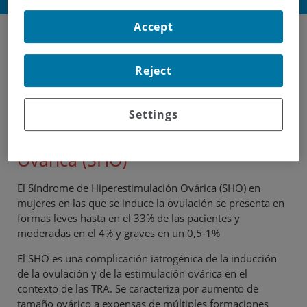
Accept
Entre las complicaciones de la estimulación ovárica
con Gonadotropinas podemos reseñar el
Síndrome
Reject
de Hiperestimulación Ovárica
(
SHO
) y la
Gestación
múltiple
.
Settings
Síndrome de Hiperestimulación
Ovárica (SHO)
El Síndrome de Hiperestimulación Ovárica (SHO) en
mujeres en las que se induce la ovulación se presenta en
formas leves hasta en el 33% de las pacientes y
moderadas en el 4% y graves en un 0,5-1%
El SHO es una complicación iatrogénica de la inducción
de la ovulación y de la estimulación ovárica en el
contexto de las TRA. Se caracteriza por aumento de
tamaño ovárico a expensas de múltiples formaciones