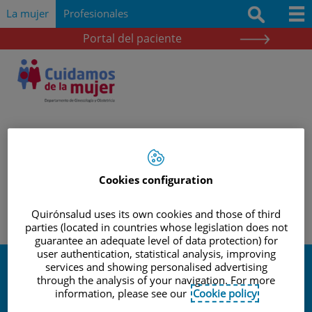
Saltar al contenido
Saltar
Buscar
La mujer
Profesionales
al
contenido
Portal del paciente
Quiénes somos
Nuestro compromiso
Cartera de servicios
Información para la mujer
|
|
INICIO
INFORMACIÓN PARA LA MUJER
REPRODUCCIÓN
|
ASISTIDA
COMPLICACIONES DE LA ESTIMULACIÓN OVÁRICA
Te ofrecemos resultados
Cookies configuration
CON GONADOTROPINAS
Noticias
Quirónsalud uses its own cookies and those of third
parties (located in countries whose legislation does not
guarantee an adequate level of data protection) for
Complicaciones de la
user authentication, statistical analysis, improving
services and showing personalised advertising
estimulación ovárica con
through the analysis of your navigation. For more
information, please see our
Cookie policy
Gonadotropinas