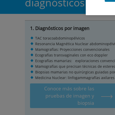
diagnósticos y ter
1. Diagnósticos por imagen
TAC toracoabdominopélvicos
Resonancia Magnética Nuclear abdominopélv
Mamografías: Proyecciones convencionales
Ecografías transvaginales con eco doppler
Ecografías mamarias: exploraciones convenci
Mamografías que precisan técnicas de estereot
Biopsias mamarias no quirúrgicas guiadas po
Medicina Nuclear: linfogammagrafías axilares
Conoce más sobre las
pruebas de imagen y
biopsia