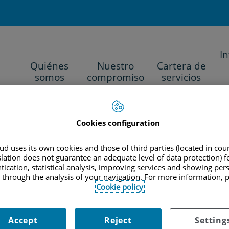
I
Quiénes
Nuestro
Cartera de
somos
compromiso
servicios
Cookies configuration
|
NCOLÓGICA Y PATOLOGÍA MAMARIA
ATENCIÓN A LAS ENFERMEDADES
d uses its own cookies and those of third parties (located in co
slation does not guarantee an adequate level of data protection) f
tication, statistical analysis, improving services and showing per
 through the analysis of your navigation. For more information, 
Cookie policy
os y catálogo de procedi
Accept
Reject
Setting