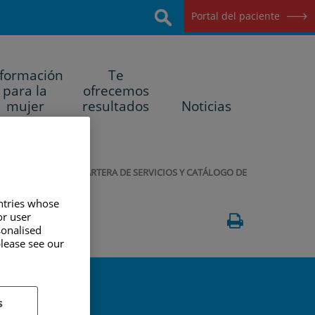
Buscar
Portal del paciente
nformación
Te
para la
ofrecemos
mujer
resultados
Noticias
|
 DE LA MAMA
CARTERA DE SERVICIOS Y CATÁLOGO DE
untries whose
or user
sonalised
please see our
mientos
s