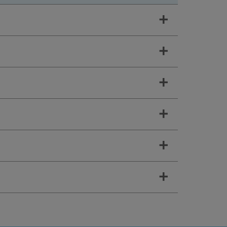
+
+
+
+
+
+