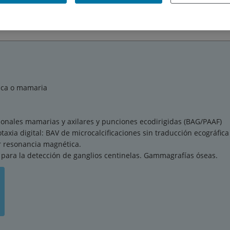
apéuticos
ica o mamaria
onales mamarias y axilares y punciones ecodirigidas (BAG/PAAF)
axia digital: BAV de microcalcificaciones sin traducción ecográfic
r resonancia magnética.
 para la detección de ganglios centinelas. Gammagrafías óseas.